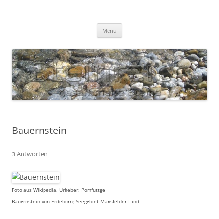
Zum
Inhalt
S T E I N R E I C H
springen
Gesammelte Steine
Menü
Bauernstein
3 Antworten
Foto aus Wikipedia, Urheber: Pomfuttge
Bauernstein von Erdeborn; Seegebiet Mansfelder Land