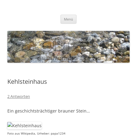
Zum
Inhalt
S T E I N R E I C H
springen
Gesammelte Steine
Menü
Kehlsteinhaus
2 Antworten
Ein geschichtsträchtiger brauner Stein…
Foto aus Wikipedia, Urheber: papa1234