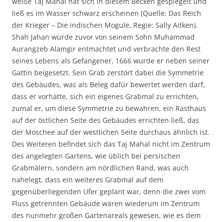
weiße Taj Mahal hat sich in diesem Becken gespiegelt und
ließ es im Wasser schwarz erscheinen (Quelle: Das Reich
der Krieger – Die indischen Mogule, Regie: Sally Aitken).
Shah Jahan wurde zuvor von seinem Sohn Muhammad
Aurangzeb Alamgir entmachtet und verbrachte den Rest
seines Lebens als Gefangener. 1666 wurde er neben seiner
Gattin beigesetzt. Sein Grab zerstört dabei die Symmetrie
des Gebäudes, was als Beleg dafür bewertet werden darf,
dass er vorhatte, sich ein eigenes Grabmal zu errichten,
zumal er, um diese Symmetrie zu bewahren, ein Rasthaus
auf der östlichen Seite des Gebäudes errichten ließ, das
der Moschee auf der westlichen Seite durchaus ähnlich ist.
Des Weiteren befindet sich das Taj Mahal nicht im Zentrum
des angelegten Gartens, wie üblich bei persischen
Grabmälern, sondern am nördlichen Rand, was auch
nahelegt, dass ein weiteres Grabmal auf dem
gegenüberliegenden Ufer geplant war, denn die zwei vom
Fluss getrennten Gebäude wären wiederum im Zentrum
des nunmehr großen Gartenareals gewesen, wie es dem