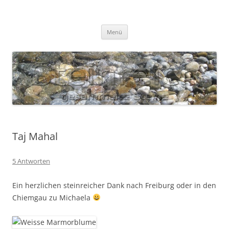
Zum
Inhalt
S T E I N R E I C H
springen
Gesammelte Steine
Menü
Taj Mahal
5 Antworten
Ein herzlichen steinreicher Dank nach Freiburg oder in den
Chiemgau zu Michaela