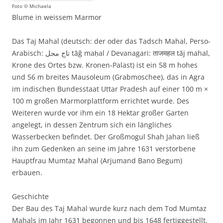
Foto © Michaela
Blume in weissem Marmor
Das Taj Mahal (deutsch: der oder das Tadsch Mahal, Perso-
Arabisch: تاج محل tāğ maḥal / Devanagari: ताजमहल tāj mahal,
Krone des Ortes bzw. Kronen-Palast) ist ein 58 m hohes
und 56 m breites Mausoleum (Grabmoschee), das in Agra
im indischen Bundesstaat Uttar Pradesh auf einer 100 m ×
100 m großen Marmorplattform errichtet wurde. Des
Weiteren wurde vor ihm ein 18 Hektar großer Garten
angelegt, in dessen Zentrum sich ein längliches
Wasserbecken befindet. Der Großmogul Shah Jahan ließ
ihn zum Gedenken an seine im Jahre 1631 verstorbene
Hauptfrau Mumtaz Mahal (Arjumand Bano Begum)
erbauen.
Geschichte
Der Bau des Taj Mahal wurde kurz nach dem Tod Mumtaz
Mahals im Jahr 1631 begonnen und bis 1648 fertiggestellt.