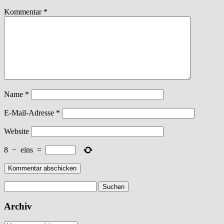
Kommentar
*
Name
*
E-Mail-Adresse
*
Website
8
−
eins
=
Suchen
nach:
Archiv