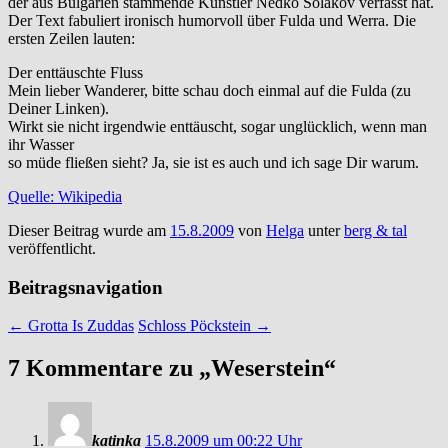
der aus Bulgarien stammende Künstler Nedko Solakov verfasst hat.
Der Text fabuliert ironisch humorvoll über Fulda und Werra. Die
ersten Zeilen lauten:
Der enttäuschte Fluss
Mein lieber Wanderer, bitte schau doch einmal auf die Fulda (zu
Deiner Linken).
Wirkt sie nicht irgendwie enttäuscht, sogar unglücklich, wenn man
ihr Wasser
so müde fließen sieht? Ja, sie ist es auch und ich sage Dir warum.
Quelle: Wikipedia
Dieser Beitrag wurde am
15.8.2009
von
Helga
unter
berg & tal
veröffentlicht.
Beitragsnavigation
←
Grotta Is Zuddas
Schloss Pöckstein
→
7 Kommentare zu „
Weserstein
“
katinka
15.8.2009 um 00:22 Uhr