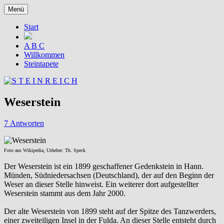
Zum
Menü
Inhalt
Gesammelte Steine
S T E I N R E I C H
springen
Start
A B C
Willkommen
Steintapete
Weserstein
7 Antworten
Foto aus Wikipedia, Urheber: Th. Speck
Der Weserstein ist ein 1899 geschaffener Gedenkstein in Hann.
Münden, Südniedersachsen (Deutschland), der auf den Beginn der
Weser an dieser Stelle hinweist. Ein weiterer dort aufgestellter
Weserstein stammt aus dem Jahr 2000.
Der alte Weserstein von 1899 steht auf der Spitze des Tanzwerders,
einer zweiteiligen Insel in der Fulda. An dieser Stelle entsteht durch