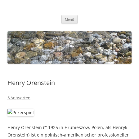
Zum
Inhalt
S T E I N R E I C H
springen
Gesammelte Steine
Menü
Henry Orenstein
6 Antworten
Henry Orenstein (* 1925 in Hrubieszów, Polen, als Henryk
Orenstein) ist ein polnisch-amerikanischer professioneller