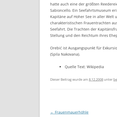
hatte auch eine der größten Reedereie
Sabioncello. Ein Seefahrtsmuseum eri
Kapitäne auf Hoher See in aller Welt 
charakteristischen Frauentrachten au
Seefahrt. Die Trachten der Kapitänsf
Stellung und den Reichtum ihres Ehe
Orebić ist Ausgangspunkt für Exkursi
(Spila Nakovana).
Quelle Text: Wikipedia
Dieser Beitrag wurde am
8.12.2008
unter
be
Beitragsnavigation
←
Frauenmauerhöhle