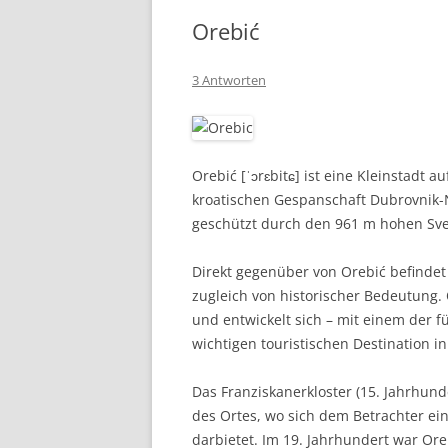
Orebić
3 Antworten
Orebić [ˈɔrɛbitɕ] ist eine Kleinstadt a
kroatischen Gespanschaft Dubrovnik-Ne
geschützt durch den 961 m hohen Sveti I
Direkt gegenüber von Orebić befindet 
zugleich von historischer Bedeutung. 
und entwickelt sich – mit einem der f
wichtigen touristischen Destination i
Das Franziskanerkloster (15. Jahrhunde
des Ortes, wo sich dem Betrachter e
darbietet. Im 19. Jahrhundert war Or