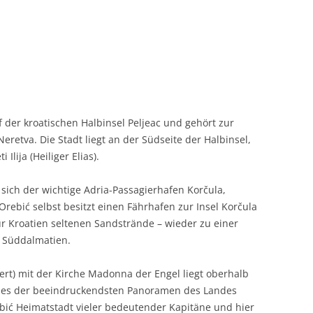
uf der kroatischen Halbinsel Peljeac und gehört zur
retva. Die Stadt liegt an der Südseite der Halbinsel,
lija (Heiliger Elias).
sich der wichtige Adria-Passagierhafen Korčula,
Orebić selbst besitzt einen Fährhafen zur Insel Korčula
ür Kroatien seltenen Sandstrände – wieder zu einer
n Süddalmatien.
rt) mit der Kirche Madonna der Engel liegt oberhalb
ines der beeindruckendsten Panoramen des Landes
ebić Heimatstadt vieler bedeutender Kapitäne und hier