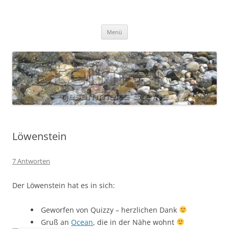
Zum
Inhalt
S T E I N R E I C H
springen
Gesammelte Steine
Menü
Löwenstein
7 Antworten
Der Löwenstein hat es in sich:
Geworfen von Quizzy – herzlichen Dank
Gruß an
Ocean
, die in der Nähe wohnt