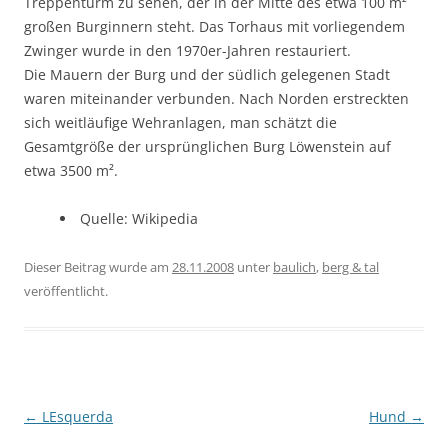
Treppenturm zu sehen, der in der Mitte des etwa 100 m²
großen Burginnern steht. Das Torhaus mit vorliegendem
Zwinger wurde in den 1970er-Jahren restauriert.
Die Mauern der Burg und der südlich gelegenen Stadt
waren miteinander verbunden. Nach Norden erstreckten
sich weitläufige Wehranlagen, man schätzt die
Gesamtgröße der ursprünglichen Burg Löwenstein auf
etwa 3500 m².
Quelle: Wikipedia
Dieser Beitrag wurde am
28.11.2008
unter
baulich
,
berg & tal
veröffentlicht.
Beitragsnavigation
←
LEsquerda
Hund
→