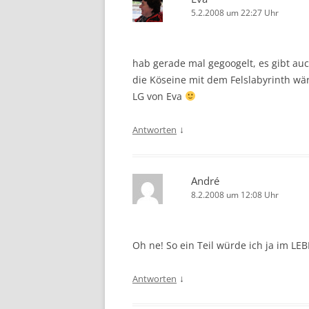
5.2.2008 um 22:27 Uhr
hab gerade mal gegoogelt, es gibt au
die Köseine mit dem Felslabyrinth wär
LG von Eva
↓
Antworten
André
8.2.2008 um 12:08 Uhr
Oh ne! So ein Teil würde ich ja im LE
↓
Antworten