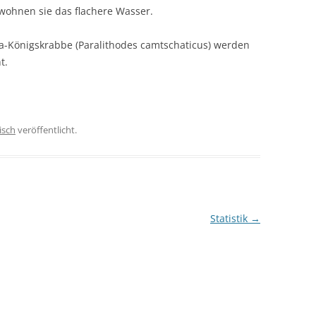
ewohnen sie das flachere Wasser.
ka-Königskrabbe (Paralithodes camtschaticus) werden
t.
risch
veröffentlicht.
Statistik
→