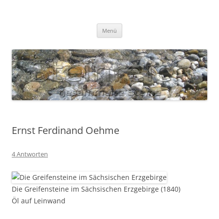
Zum
Inhalt
S T E I N R E I C H
springen
Gesammelte Steine
Menü
Ernst Ferdinand Oehme
4 Antworten
Die Greifensteine im Sächsischen Erzgebirge (1840)
Öl auf Leinwand