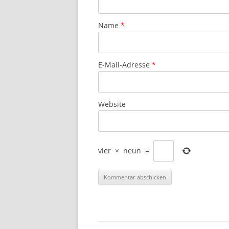
Name
*
E-Mail-Adresse
*
Website
vier
×
neun
=