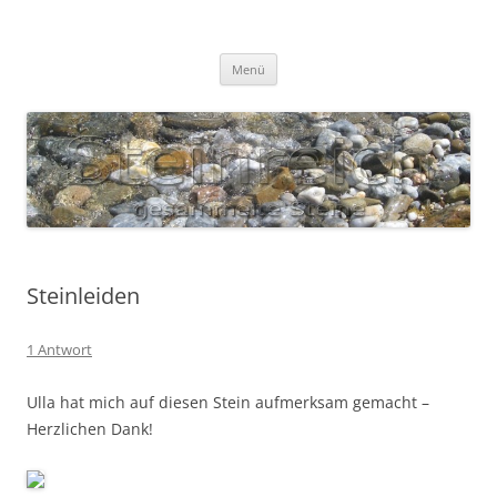
Zum
Inhalt
S T E I N R E I C H
springen
Gesammelte Steine
Menü
Steinleiden
1 Antwort
Ulla hat mich auf diesen Stein aufmerksam gemacht –
Herzlichen Dank!