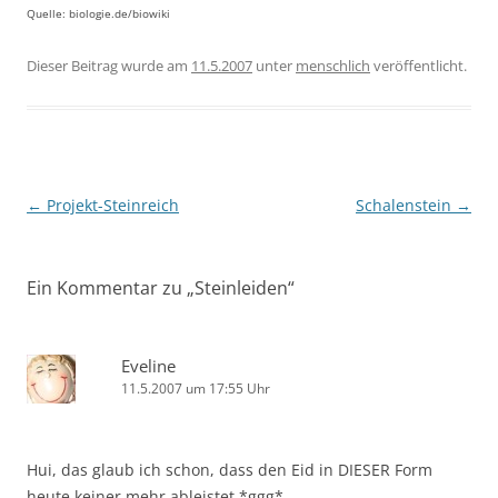
Quelle: biologie.de/biowiki
Dieser Beitrag wurde am
11.5.2007
unter
menschlich
veröffentlicht.
Beitragsnavigation
←
Projekt-Steinreich
Schalenstein
→
Ein Kommentar zu „
Steinleiden
“
Eveline
11.5.2007 um 17:55 Uhr
Hui, das glaub ich schon, dass den Eid in DIESER Form
heute keiner mehr ableistet *ggg*