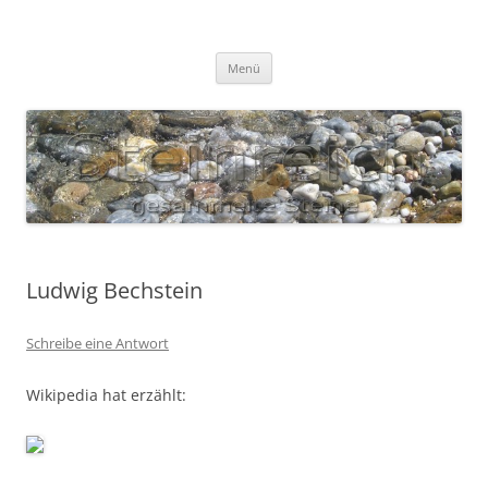
Zum
Inhalt
S T E I N R E I C H
springen
Gesammelte Steine
Menü
Ludwig Bechstein
Schreibe eine Antwort
Wikipedia hat erzählt: