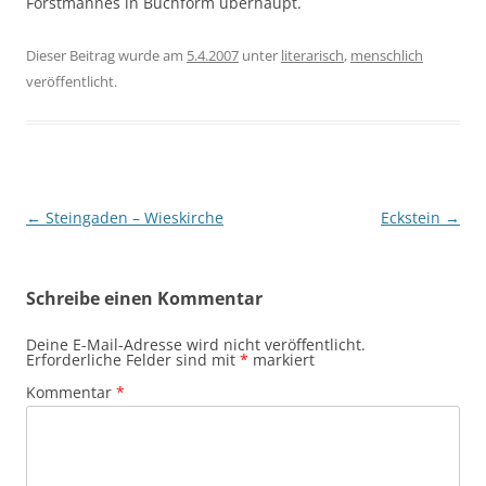
Forstmannes in Buchform überhaupt.
Dieser Beitrag wurde am
5.4.2007
unter
literarisch
,
menschlich
veröffentlicht.
Beitragsnavigation
←
Steingaden – Wieskirche
Eckstein
→
Schreibe einen Kommentar
Deine E-Mail-Adresse wird nicht veröffentlicht.
Erforderliche Felder sind mit
*
markiert
Kommentar
*