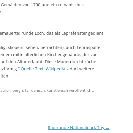
it Gemälden von 1700 und ein romanisches
m.
ugemauerte) runde Loch, das als Leprafenster gedient
ilig; skopein: sehen, betrachten), auch Lepraspalte
einem mittelalterlichen Kirchengebäude, der von
e auf den Altar erlaubt. Diese Mauerdurchbrüche
uzförmig.“
Quelle Text: Wikipedia
– dort weitere
lten.
aulich
,
berg & tal
,
dänisch
,
künstlerisch
veröffentlicht.
Radlrunde Nationalpark Thy
→