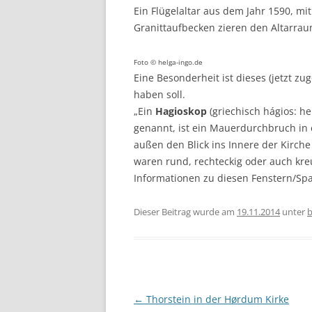
Ein Flügelaltar aus dem Jahr 1590, m
Granittaufbecken zieren den Altarrau
Foto © helga-ingo.de
Eine Besonderheit ist dieses (jetzt z
haben soll.
„Ein
Hagioskop
(griechisch hágios: he
genannt, ist ein Mauerdurchbruch in 
außen den Blick ins Innere der Kirch
waren rund, rechteckig oder auch kre
Informationen zu diesen Fenstern/Spa
Dieser Beitrag wurde am
19.11.2014
unter
b
Beitragsnavigation
←
Thorstein in der Hørdum Kirke