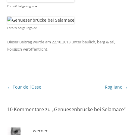
Foto © helga-ingo.de
Foto © helga-ingo.de
Dieser Beitrag wurde am
22.10.2013
unter
baulich
,
berg & tal
,
korsisch
veröffentlicht.
Beitragsnavigation
←
Tour de l’Osse
Rogliano
→
10 Kommentare zu „
Genuesenbrücke bei Selamace
“
werner