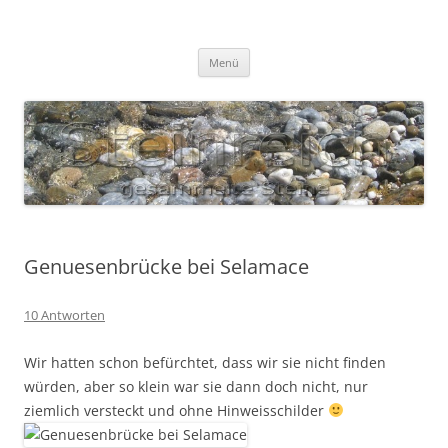
Zum
Inhalt
S T E I N R E I C H
springen
Gesammelte Steine
Menü
Genuesenbrücke bei Selamace
10 Antworten
Wir hatten schon befürchtet, dass wir sie nicht finden
würden, aber so klein war sie dann doch nicht, nur
ziemlich versteckt und ohne Hinweisschilder