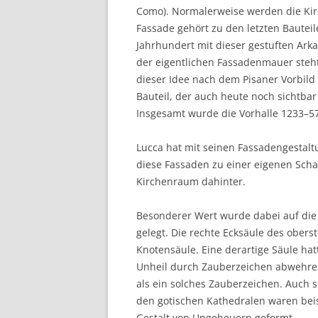
Como). Normalerweise werden die Ki
Fassade gehört zu den letzten Bautei
Jahrhundert mit dieser gestuften Arka
der eigentlichen Fassadenmauer steht 
dieser Idee nach dem Pisaner Vorbild s
Bauteil, der auch heute noch sichtba
Insgesamt wurde die Vorhalle 1233–57
Lucca hat mit seinen Fassadengesta
diese Fassaden zu einer eigenen Scha
Kirchenraum dahinter.
Besonderer Wert wurde dabei auf die a
gelegt. Die rechte Ecksäule des ober
Knotensäule. Eine derartige Säule hat
Unheil durch Zauberzeichen abwehren.
als ein solches Zauberzeichen. Auch s
den gotischen Kathedralen waren beis
Gestalt von Ungeheuern geformt.