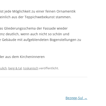
t jede Möglichkeit zu einer feinen Ornamentik
heinlich aus der Teppichwebekunst stammen.
das Gliederungsschema der Fassade wieder
denz deutlich, wenn auch nicht so schön und
ze Gebäude mit aufgeblendeten Bogenstellungen zu
lder aus dem Kircheninneren
ulich
,
berg & tal
,
toskanisch
veröffentlicht.
Bezegg-Sul
→