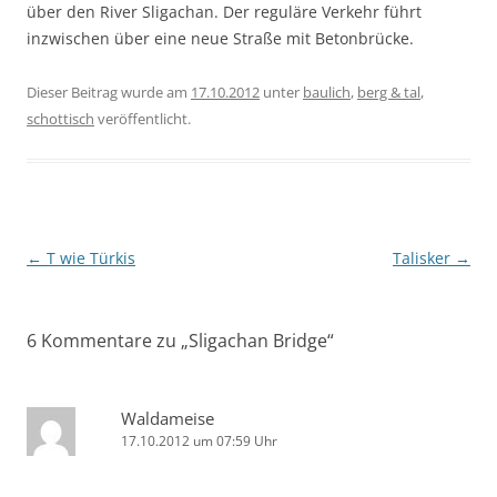
über den River Sligachan. Der reguläre Verkehr führt
inzwischen über eine neue Straße mit Betonbrücke.
Dieser Beitrag wurde am
17.10.2012
unter
baulich
,
berg & tal
,
schottisch
veröffentlicht.
Beitragsnavigation
←
T wie Türkis
Talisker
→
6 Kommentare zu „
Sligachan Bridge
“
Waldameise
17.10.2012 um 07:59 Uhr