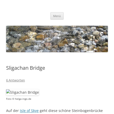
Zum
Inhalt
S T E I N R E I C H
springen
Gesammelte Steine
Menü
Sligachan Bridge
6 Antworten
Foto © helga-ingo.de
Auf der
Isle of Skye
geht diese schöne Steinbogenbrücke