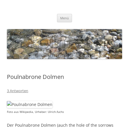
Zum
Inhalt
S T E I N R E I C H
springen
Gesammelte Steine
Menü
Poulnabrone Dolmen
3 Antworten
Foto aus Wikipedia, Urheber: Ulrich.fuchs
Der Poulnabrone Dolmen (auch the hole of the sorrows