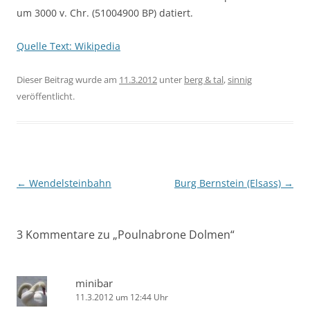
um 3000 v. Chr. (51004900 BP) datiert.
Quelle Text: Wikipedia
Dieser Beitrag wurde am
11.3.2012
unter
berg & tal
,
sinnig
veröffentlicht.
Beitragsnavigation
←
Wendelsteinbahn
Burg Bernstein (Elsass)
→
3 Kommentare zu „
Poulnabrone Dolmen
“
minibar
11.3.2012 um 12:44 Uhr