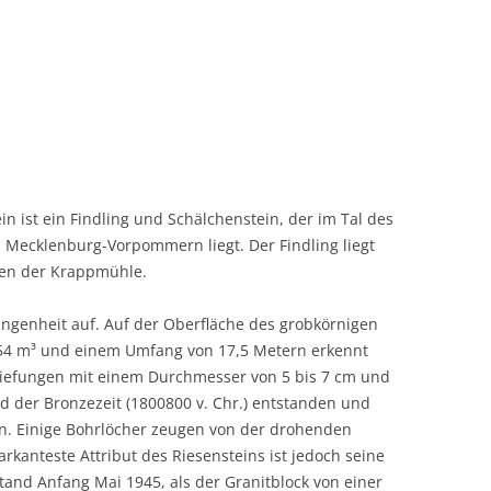
 ist ein Findling und Schälchenstein, der im Tal des
n Mecklenburg-Vorpommern liegt. Der Findling liegt
nen der Krappmühle.
ngenheit auf. Auf der Oberfläche des grobkörnigen
54 m³ und einem Umfang von 17,5 Metern erkennt
rtiefungen mit einem Durchmesser von 5 bis 7 cm und
nd der Bronzezeit (1800800 v. Chr.) entstanden und
en. Einige Bohrlöcher zeugen von der drohenden
rkanteste Attribut des Riesensteins ist jedoch seine
tand Anfang Mai 1945, als der Granitblock von einer