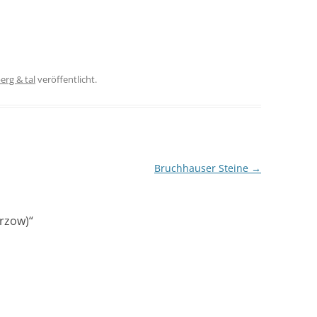
erg & tal
veröffentlicht.
Bruchhauser Steine
→
irzow)
“