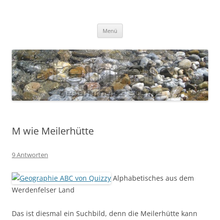
Zum
Inhalt
S T E I N R E I C H
springen
Gesammelte Steine
Menü
M wie Meilerhütte
9 Antworten
Alphabetisches aus dem
Werdenfelser Land
Das ist diesmal ein Suchbild, denn die Meilerhütte kann