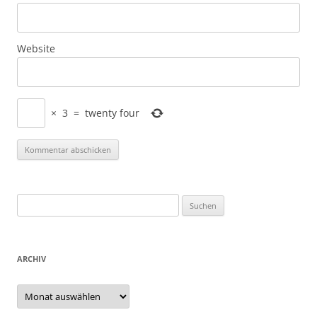
Website
×
3
=
twenty four
Suchen
nach:
ARCHIV
Archiv