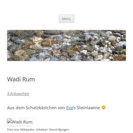
Zum
Inhalt
S T E I N R E I C H
springen
Gesammelte Steine
Menü
Wadi Rum
3 Antworten
Aus dem Schatzkästchen von
Eva
’s Steinlawine
Foto aus Wikipedia, Urheber: David Bjorgen