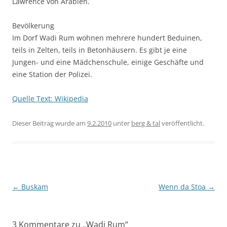
Lawrence von Arabien.
Bevölkerung
Im Dorf Wadi Rum wohnen mehrere hundert Beduinen,
teils in Zelten, teils in Betonhäusern. Es gibt je eine
Jungen- und eine Mädchenschule, einige Geschäfte und
eine Station der Polizei.
Quelle Text: Wikipedia
Dieser Beitrag wurde am
9.2.2010
unter
berg & tal
veröffentlicht.
Beitragsnavigation
←
Buskam
Wenn da Stoa
→
3 Kommentare zu „
Wadi Rum
“