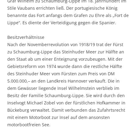
Graf Wilhelm zu Schaumburg-Lippe im 18. Jahrhundert im
Stile Vaubans errichten ließ. Der portugiesische König
benannte das Fort anfangs dem Grafen zu Ehre als „Fort de
Lippe“. Es diente der Verteidigung gegen die Spanier.
Besitzverhältnisse
Nach der Novemberrevolution von 1918/19 trat der Fürst
zu Schaumburg-Lippe das Steinhuder Meer zur Hälfte an
den Staat ab um einer Enteignung vorzubeugen. Mit der
Gebietsreform von 1974 wurde dann die restliche Hälfte
des Steinhuder Meer vom Fürsten zum Preis von DM
5.000.000,– an den Landkreis Hannover verkauft. Die in
dem Gewässer liegende Insel Wilhelmstein verblieb im
Besitz der Familie Schaumburg-Lippe. Sie wird durch den
Inselvogt Michael Zobel von der fürstlichen Hofkammer in
Bückeburg verwaltet. Damit verbunden das Zufahrtsrecht
mit einem Motorboot zur Insel auf dem ansonsten
motorbootfreien See.