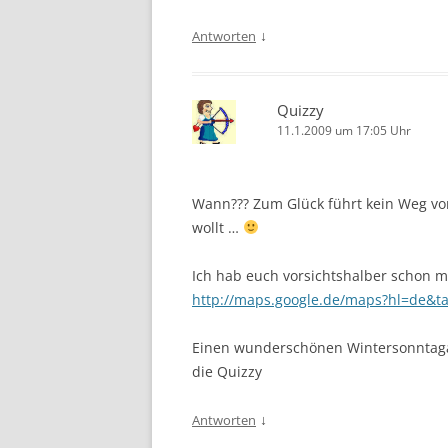
↓
Antworten
Quizzy
11.1.2009 um 17:05 Uhr
Wann??? Zum Glück führt kein Weg von
wollt …
Ich hab euch vorsichtshalber schon 
http://maps.google.de/maps?hl=de&t
Einen wunderschönen Wintersonnta
die Quizzy
↓
Antworten