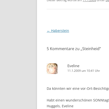
Dieser Beitrag wurde am
11.1.2009
unter
be
Beitragsnavigation
←
Haberstein
5 Kommentare zu „
Steinheid
“
Eveline
11.1.2009 um 10:41 Uhr
Da könnten wir eine vor-Ort-Besicht
Habt einen wunderschönen SONNtag!
Huggels, Eveline