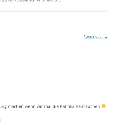
rg & tal
,
künstlerisch
veröffentlicht.
Swarovski
→
igung machen wenn wir mal die Katinka heimsuchen
!!