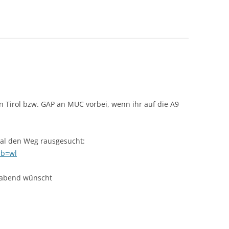
 Tirol bzw. GAP an MUC vorbei, wenn ihr auf die A9
mal den Weg rausgesucht:
ab=wl
gabend wünscht