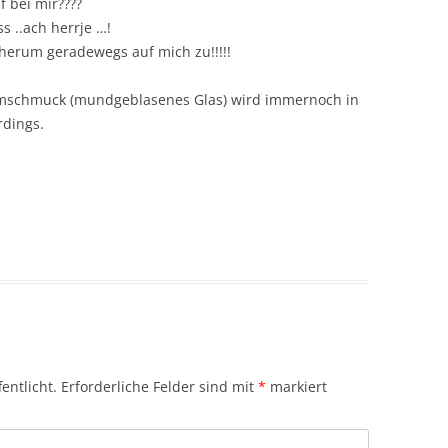
 bei mir????
 ..ach herrje …!
herum geradewegs auf mich zu!!!!!
umschmuck (mundgeblasenes Glas) wird immernoch in
rdings.
entlicht.
Erforderliche Felder sind mit
*
markiert