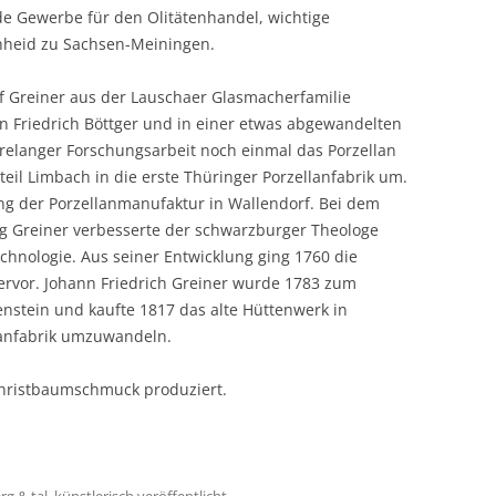
de Gewerbe für den Olitätenhandel, wichtige
inheid zu Sachsen-Meiningen.
f Greiner aus der Lauschaer Glasmacherfamilie
n Friedrich Böttger und in einer etwas abgewandelten
langer Forschungsarbeit noch einmal das Porzellan
eil Limbach in die erste Thüringer Porzellanfabrik um.
ung der Porzellanmanufaktur in Wallendorf. Bei dem
rg Greiner verbesserte der schwarzburger Theologe
chnologie. Aus seiner Entwicklung ging 1760 die
hervor. Johann Friedrich Greiner wurde 1783 zum
nstein und kaufte 1817 das alte Hüttenwerk in
lanfabrik umzuwandeln.
hristbaumschmuck produziert.