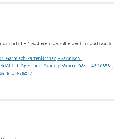
 nur noch 1 + 1 addieren, da sollte der Link doch auch
dr=Garmisch-Partenkirchen,+Garmisch-
heid&hl=de&geocode=&mra=pe&mrcr=0&sll=46.103531,
25&ie=UTF8&z=7