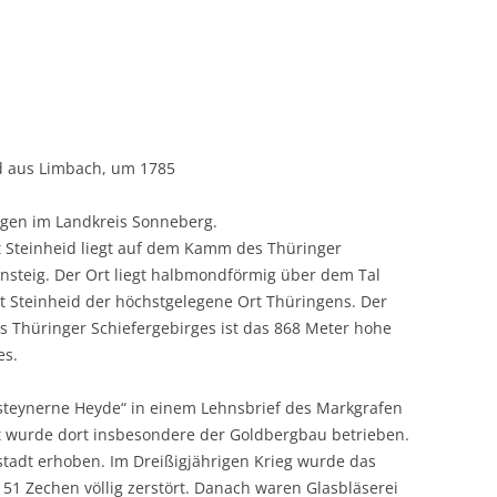
d aus Limbach, um 1785
ngen im Landkreis Sonneberg.
t Steinheid liegt auf dem Kamm des Thüringer
nsteig. Der Ort liegt halbmondförmig über dem Tal
t Steinheid der höchstgelegene Ort Thüringens. Der
 Thüringer Schiefergebirges ist das 868 Meter hohe
es.
 steynerne Heyde“ in einem Lehnsbrief des Markgrafen
t wurde dort insbesondere der Goldbergbau betrieben.
stadt erhoben. Im Dreißigjährigen Krieg wurde das
51 Zechen völlig zerstört. Danach waren Glasbläserei