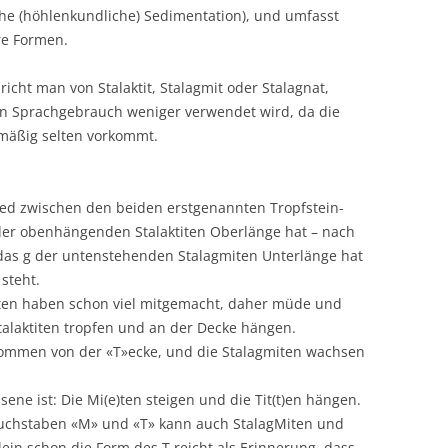
he (höhlenkundliche) Sedimentation), und umfasst
re Formen.
icht man von Stalaktit, Stalagmit oder Stalagnat,
nen Sprachgebrauch weniger verwendet wird, da die
mäßig selten vorkommt.
ied zwischen den beiden erstgenannten Tropfstein-
er obenhängenden Stalaktiten Oberlänge hat – nach
 das g der untenstehenden Stalagmiten Unterlänge hat
steht.
miten haben schon viel mitgemacht, daher müde und
laktiten tropfen und an der Decke hängen.
n kommen von der «T»ecke, und die Stalagmiten wachsen
ne ist: Die Mi(e)ten steigen und die Tit(t)en hängen.
chstaben «M» und «T» kann auch StalagMiten und
Allein schon die Form des T reicht als Erinnerung, dass