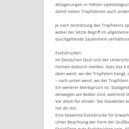
Ablagerungen in Höhlen (speläologisc
damit neben Tropfsteinen auch ande
Je nach Anordnung des Tropfsteins spr
wobei der letzte Begriff im allgemei
durchgehende Säulenform verhältnis
Eselsbrücken:
Im Deutschen lässt sich der Untersch
Formen dadurch merken, dass das k d
oben weist, wo der Tropfstein hängt,
– nach unten weist, wo der Tropfstein 
Ein weiterer Merkspruch ist: Stalag
deswegen am Boden sind, während Sta
Vor allem für Kinder: Die Stalaktite
mit dir mit.
Eine bekannte Eselsbrücke für Erwachse
Unter Beachtung der Form der Großbu
StalakTiten gute Eselsbrücken sein. 