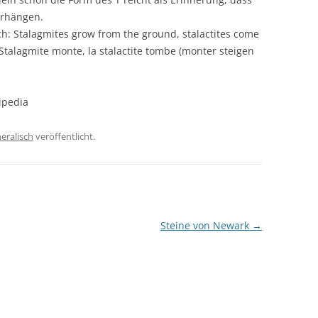
erhängen.
ch: Stalagmites grow from the ground, stalactites come
Stalagmite monte, la stalactite tombe (monter steigen
ipedia
eralisch
veröffentlicht.
Steine von Newark
→