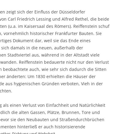
en zeigt sich der Einfluss der Düsseldorfer
on Carl Friedrich Lessing und Alfred Rethel, die beide
ten (u.a. im Kaisersaal des Römers). Reiffenstein schuf
 vornehmlich historischer Frankfurter Bauten. Sie
artiges Dokument dar, weil sie das Ende eines
te sich damals in die neuen, außerhalb der
en Stadtviertel aus, während in der Altstadt viele
wanden. Reiffenstein bedauerte nicht nur den Verlust
n beobachtete auch, wie sehr sich dadurch die Sitten
r änderten: Um 1830 erhielten die Häuser der
de aus hygienischen Gründen verboten, Vieh in der
chten.
als einen Verlust von Einfachheit und Natürlichkeit
dlich die alten Gassen, Plätze, Brunnen, Tore und
 bevor sie den Neubauten und Straßendurchbrüchen
enten hinterließ er auch historisierende
oethes Dichtung und Wahrheit
.