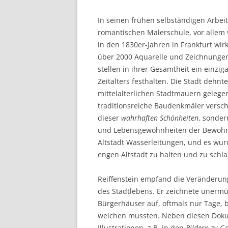
In seinen frühen selbständigen Arbeit
romantischen Malerschule, vor allem v
in den 1830er-Jahren in Frankfurt wirk
über 2000 Aquarelle und Zeichnungen,
stellen in ihrer Gesamtheit ein einzig
Zeitalters festhalten. Die Stadt dehn
mittelalterlichen Stadtmauern gelegen
traditionsreiche Baudenkmäler versch
dieser
wahrhaften Schönheiten
, sonder
und Lebensgewohnheiten der Bewohne
Altstadt Wasserleitungen, und es wur
engen Altstadt zu halten und zu schla
Reiffenstein empfand die Veränderung 
des Stadtlebens. Er zeichnete unermü
Bürgerhäuser auf, oftmals nur Tage,
weichen mussten. Neben diesen Dokum
Illustrationen, z.B. in den
Bildern zu G