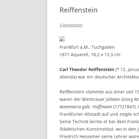
Reiffenstein
3 Antworten
Frankfurt a.M., Tuchgaden
1871 Aquarell, 18,2 x 13,3 cm
Carl Theodor Reiffenstein
(* 12. Janu
ebenda) war ein deutscher Architektu
Reiffenstein stammte aus einer seit 1
waren der Bierbrauer
Johann Georg Rei
Annemaria
geb.
Hoffmann
(17721847).
Frankfurter Altstadt auf und zeigte s
Seine Technik lernte er bei dem Fran
Städelschen Kunstinstitut, wo in den
Friedrich Hessemer seine Lehrer ware